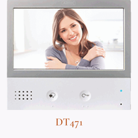
DT471