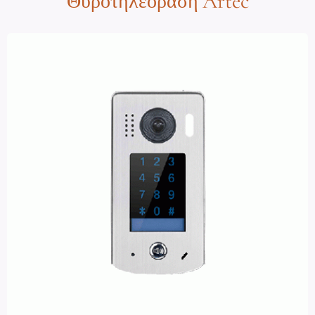
Artec
Θυροτηλεόραση