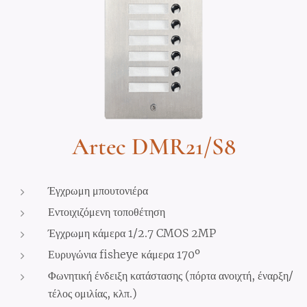
Artec DMR21/S8
Έγχρωμη μπουτονιέρα
Εντοιχιζόμενη τοποθέτηση
Έγχρωμη κάμερα 1/2.7 CMOS 2MP
Ευρυγώνια fisheye κάμερα 170º
Φωνητική ένδειξη κατάστασης (πόρτα ανοιχτή, έναρξη/
τέλος ομιλίας, κλπ.)