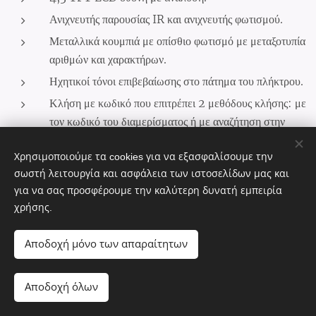
Ανιχνευτής παρουσίας IR και ανιχνευτής φωτισμού.
Μεταλλικά κουμπιά με οπίσθιο φωτισμό με μεταξοτυπία
αριθμών και χαρακτήρων.
Ηχητικοί τόνοι επιβεβαίωσης στο πάτημα του πλήκτρου.
Κλήση με κωδικό που επιτρέπει 2 μεθόδους κλήσης: με
τον κωδικό του διαμερίσματος ή με αναζήτηση στην
λίστα.
Χρησιμοποιούμε τα cookies για να εξασφαλίσουμε την
Ενσωματωμένος καρταναγνώστης RFID. Μέχρι 2.000
σωστή λειτουργία και ασφάλεια των ιστοσελίδων μας και
κάρτες.
για να σας προσφέρουμε την καλύτερη δυνατή εμπειρία
χρήσης.
Αποδοχή μόνο των απαραίτητων
Αποδοχή όλων