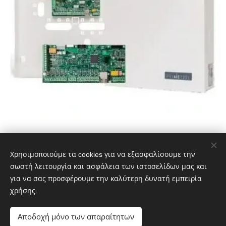
INIM PRIME 120L
Χρησιμοποιούμε τα cookies για να εξασφαλίσουμε την
Πίνακας συναγερμού 10 ζωνών, επεκτεινόμενος σε 120, με 20
σωστή λειτουργία και ασφάλεια των ιστοσελίδων μας και
υποσυστήματα. Δυνατότητα σύνδεσης με
INIM Cloud
. Δέχεται
για να σας προσφέρουμε την καλύτερη δυνατή εμπειρία
μέχρι 15 πληκτρολόγια και 40 επεκτάσεις ανά σύστημα
χρήσης.
Αποδοχή μόνο των απαραίτητων