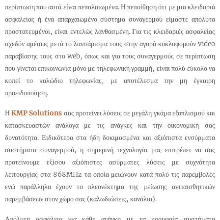
περίπτωση που αυτά είναι πεπαλαιωμένα. Η πεποίθηση ότι με μια κλειδαριά
ασφαλείας ή ένα απαρχαιωμένο σύστημα συναγερμού είμαστε απόλυτα
προστατευμένοι, είναι εντελώς λανθασμένη. Για τις κλειδαριές ασφαλείας
σχεδόν αμέσως μετά το λανσάρισμα τους στην αγορά κυκλοφορούν video
παραβίασης τους στο web, όπως και για τους συναγερμούς σε περίπτωση
που γίνεται επικοινωνία μόνο με τηλεφωνική γραμμή, είναι πολύ εύκολο να
κοπεί το καλώδιο τηλεφωνίας, με αποτέλεσμα την μη έγκαιρη
προειδοποίηση.
Η
KMP Solutions
σας προτείνει λύσεις σε μεγάλη γκάμα εξοπλισμού και
κατασκευαστών ανάλογα με τις ανάγκες και την οικονομική σας
δυνατότητα. Ειδικότερα στα ήδη δοκιμασμένα και αξιόπιστα ενσύρματα
συστήματα συναγερμού, η σημερινή τεχνολογία μας επιτρέπει να σας
προτείνουμε εξίσου αξιόπιστες ασύρματες λύσεις με συχνότητα
λειτουργίας στα 868MHz τα οποία μειώνουν κατά πολύ τις παρεμβολές
ενώ παράλληλα έχουν το πλεονέκτημα της μείωσης αντιαισθητικών
παρεμβάσεων στον χώρο σας (καλωδιώσεις, κανάλια).
Απόλυτη ασφάλεια για κάθε ανάγκη με τα κορυφαία συστήματα