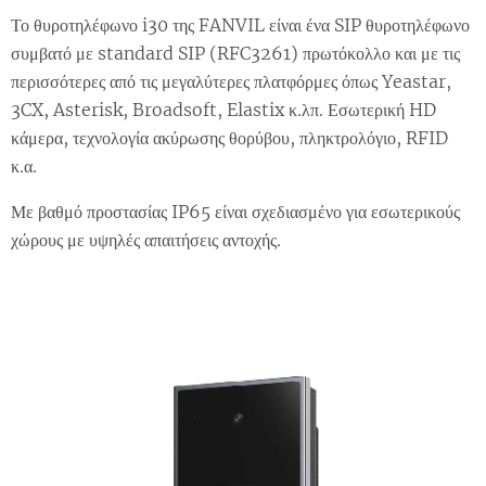
Το θυροτηλέφωνο i30 της FANVIL είναι ένα SIP θυροτηλέφωνο
συμβατό με standard SIP (RFC3261) πρωτόκολλο και με τις
περισσότερες από τις μεγαλύτερες πλατφόρμες όπως Yeastar,
3CX, Asterisk, Broadsoft, Elastix κ.λπ. Εσωτερική HD
κάμερα, τεχνολογία ακύρωσης θορύβου, πληκτρολόγιο, RFID
κ.α.
Με βαθμό προστασίας IP65 είναι σχεδιασμένο για εσωτερικούς
χώρους με υψηλές απαιτήσεις αντοχής.