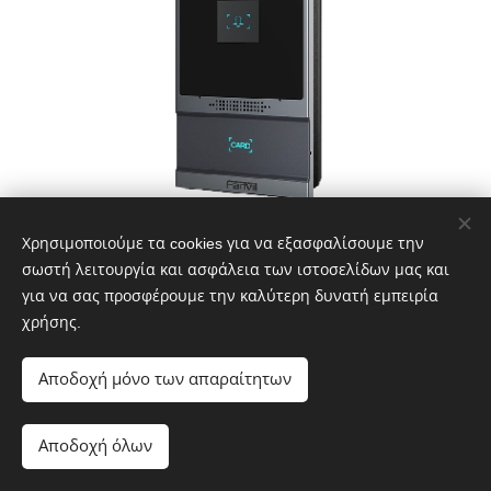
Χρησιμοποιούμε τα cookies για να εξασφαλίσουμε την
Fanvil Video Door Phone i62
σωστή λειτουργία και ασφάλεια των ιστοσελίδων μας και
για να σας προσφέρουμε την καλύτερη δυνατή εμπειρία
χρήσης.
Βασισμένο στα πρωτόκολλα SIP και ONVIF, το i62 είναι μια
θυροτηλεόραση που ενσωματώνει ισχυρές λειτουργίες ελέγχου
Αποδοχή μόνο των απαραίτητων
πρόσβασης, ενδοεπικοινωνίας και προστασίας ασφαλείας.
Διαθέτοντας σχέδιο από κράμα αλουμινίου και ένα κουμπί ταχείας
Αποδοχή όλων
κλήσης, το i62 προσφέρει κομψή εμφάνιση υψηλής ποιότητας.
Με υψηλό επίπεδο προστασίας IP66 και IK07, είναι αδιάβροχο